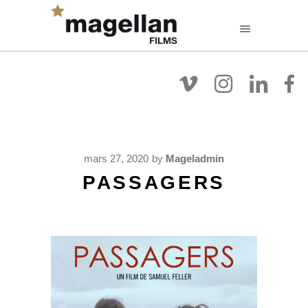
FR
EN
NL
Filmographie
A Propos
Voir Les Films
mars 27, 2020
by
Mageladmin
PASSAGERS